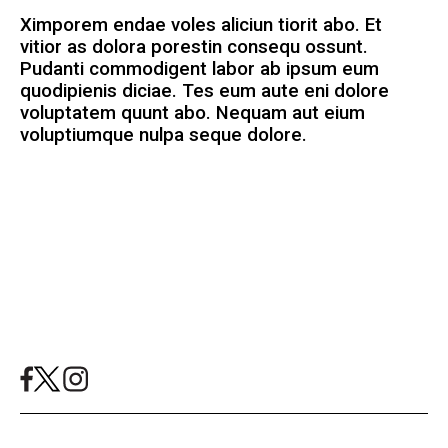
Ximporem endae voles aliciun tiorit abo. Et
vitior as dolora porestin consequ ossunt.
Pudanti commodigent labor ab ipsum eum
quodipienis diciae. Tes eum aute eni dolore
voluptatem quunt abo. Nequam aut eium
voluptiumque nulpa seque dolore.
Mashallah News 2024