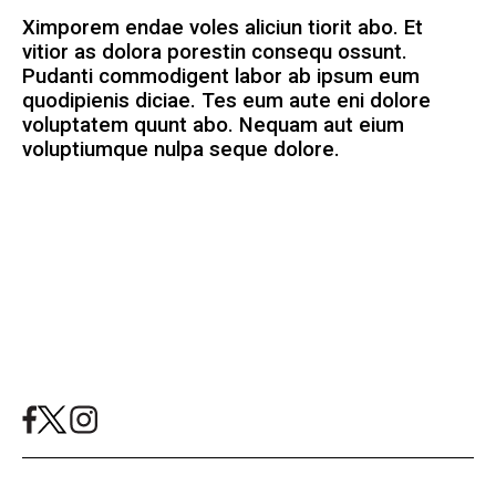
Ximporem endae voles aliciun tiorit abo. Et
vitior as dolora porestin consequ ossunt.
Pudanti commodigent labor ab ipsum eum
quodipienis diciae. Tes eum aute eni dolore
voluptatem quunt abo. Nequam aut eium
voluptiumque nulpa seque dolore.
Mashallah News 2024