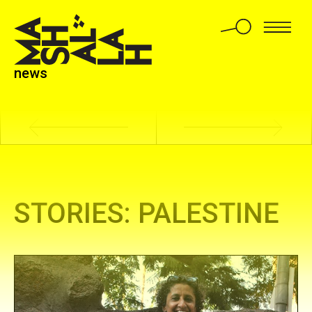
An account of the KCK trials — Part 1
news
STORIES: PALESTINE