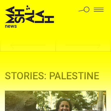
An Egyptian tower of alternative
education
news
STORIES: PALESTINE