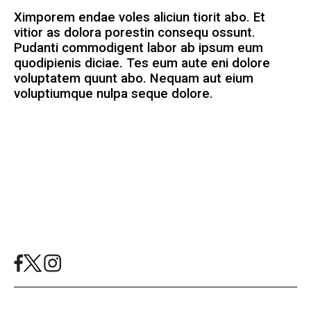
Ximporem endae voles aliciun tiorit abo. Et
vitior as dolora porestin consequ ossunt.
Pudanti commodigent labor ab ipsum eum
quodipienis diciae. Tes eum aute eni dolore
voluptatem quunt abo. Nequam aut eium
voluptiumque nulpa seque dolore.
Mashallah News 2024