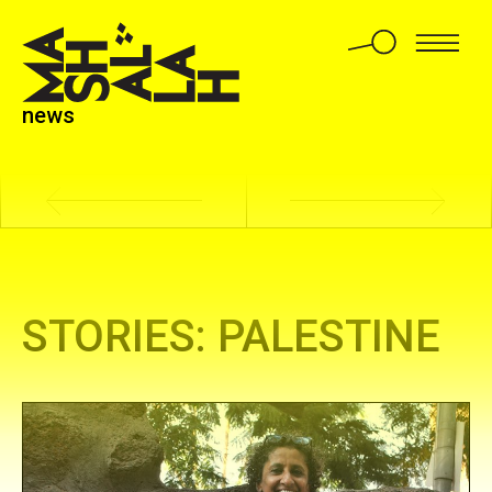
Meeting with Ghada Abdel Aal
news
STORIES: PALESTINE