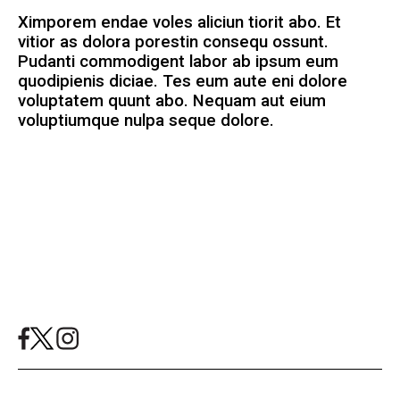
Ximporem endae voles aliciun tiorit abo. Et
vitior as dolora porestin consequ ossunt.
Pudanti commodigent labor ab ipsum eum
quodipienis diciae. Tes eum aute eni dolore
voluptatem quunt abo. Nequam aut eium
voluptiumque nulpa seque dolore.
Mashallah News 2024