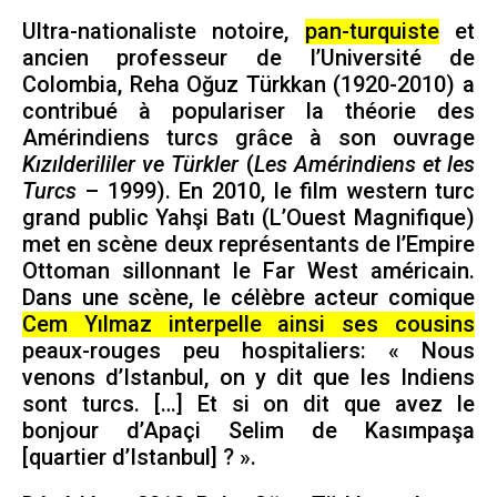
Ultra-nationaliste notoire,
pan-turquiste
et
ancien professeur de l’Université de
Colombia, Reha Oğuz Türkkan (1920-2010) a
contribué à populariser la théorie des
Amérindiens turcs grâce à son ouvrage
Kızılderililer ve Türkler
(
Les Amérindiens et les
Turcs
– 1999). En 2010, le film western turc
grand public Yahşi Batı (L’Ouest Magnifique)
met en scène deux représentants de l’Empire
Ottoman sillonnant le Far West américain.
Dans une scène, le célèbre acteur comique
Cem Yılmaz interpelle ainsi ses cousins
peaux-rouges peu hospitaliers: « Nous
venons d’Istanbul, on y dit que les Indiens
sont turcs. […] Et si on dit que avez le
bonjour d’Apaçi Selim de Kasımpaşa
[quartier d’Istanbul] ? ».