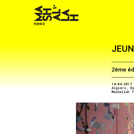
news
JEUN
2ème édi
14-04-2017
Algiers
B
Mashallah T