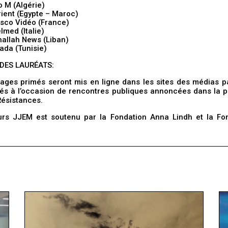
o M
(Algérie)
ient
(Egypte – Maroc)
sco Vidéo
(France)
elmed
(Italie)
allah News (Liban)
fada
(Tunisie)
É DES LAURÉATS:
ages primés seront mis en ligne dans les sites des médias pa
tés à l’occasion de rencontres publiques annoncées dans la p
Résistances.
rs JJEM est soutenu par la Fondation Anna Lindh et la Fo