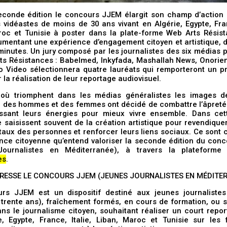
econde édition le concours JJEM élargit son champ d’action e
 vidéastes de moins de 30 ans vivant en Algérie, Egypte, Fran
roc et Tunisie à poster dans la plate-forme Web Arts Résis
mentant une expérience d’engagement citoyen et artistique, d
minutes. Un jury composé par les journalistes des six médias 
ts Résistances : Babelmed, Inkyfada, Mashallah News, Onorien
o Video sélectionnera quatre lauréats qui remporteront un pr
 la réalisation de leur reportage audiovisuel.
 où triomphent dans les médias généralistes les images d
, des hommes et des femmes ont décidé de combattre l’âpret
issant leurs énergies pour mieux vivre ensemble. Dans cet
se saisissent souvent de la création artistique pour revendiquer
aux des personnes et renforcer leurs liens sociaux. Ce sont 
ance citoyenne qu’entend valoriser la seconde édition du con
Journalistes en Méditerranée), à travers la plateform
es
.
DRESSE LE CONCOURS JJEM (JEUNES JOURNALISTES EN MÉDITER
rs JJEM est un dispositif destiné aux jeunes journalistes
 trente ans), fraîchement formés, en cours de formation, ou 
ans le journalisme citoyen, souhaitant réaliser un court repo
e, Egypte, France, Italie, Liban, Maroc et Tunisie sur les