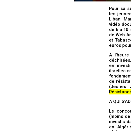
Pour sa s
les jeunes
Liban, Ma
vidéo docu
de 6 à 10 
de Web Ar
et Tabasc
euros pour
A l’heure
déchirées
en invest
ils/elles 
fondament
de résist
(Jeunes 
Résistanc
A QUI S’A
Le concou
(moins de
investis d
en Algéri