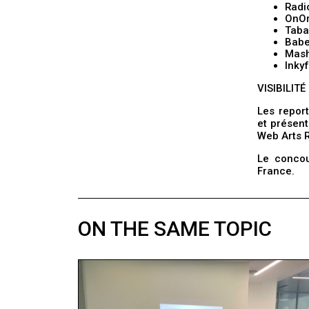
Radi
OnOr
Taba
Bab
Mash
Inky
VISIBILIT
Les report
et présen
Web Arts 
Le concou
France.
ON THE SAME TOPIC