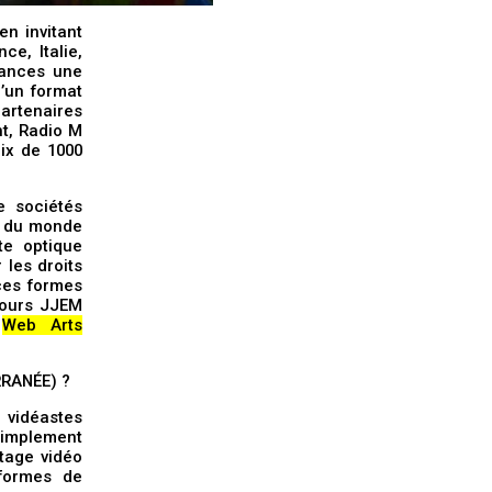
n invitant
ce, Italie,
tances une
’un format
partenaires
t, Radio M
ix de 1000
e sociétés
é du monde
te optique
 les droits
ces formes
cours JJEM
e
Web Arts
RANÉE) ?
 vidéastes
simplement
rtage vidéo
 formes de