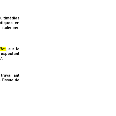
multimédias
stiques en
italienne,
fet
, sur le
respectant
7.
ravaillant
 l’issue de