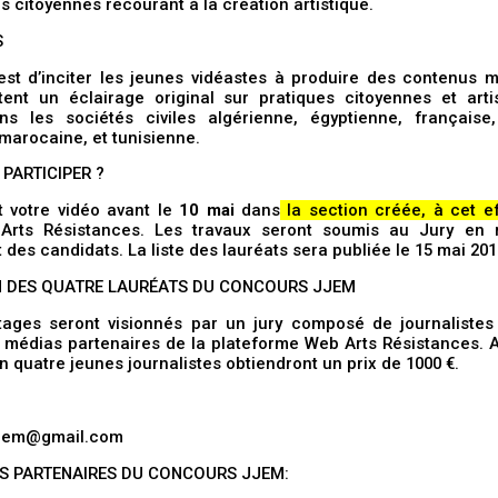
s citoyennes recourant à la création artistique.
S
 est d’inciter les jeunes vidéastes à produire des contenus 
tent un éclairage original sur pratiques citoyennes et arti
s les sociétés civiles algérienne, égyptienne, française, 
 marocaine, et tunisienne.
PARTICIPER ?
t votre vidéo avant le
10 mai
dans
la section créée, à cet ef
Arts Résistances. Les travaux seront soumis au Jury en 
 des candidats. La liste des lauréats sera publiée le 15 mai 201
N DES QUATRE LAURÉATS DU CONCOURS JJEM
tages seront visionnés par un jury composé de journalistes t
 médias partenaires de la plateforme Web Arts Résistances. A
on quatre jeunes journalistes obtiendront un prix de 1000 €.
jjem@gmail.com
AS PARTENAIRES DU CONCOURS JJEM: