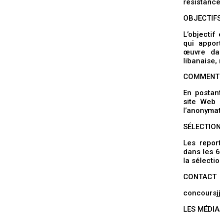
résistance
OBJECTIF
L’objectif
qui appor
œuvre dan
libanaise,
COMMENT 
En postan
site Web 
l’anonymat
SÉLECTIO
Les repor
dans les 6
la sélecti
CONTACT
concours
LES MÉDI