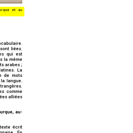
urque et au
ocabulaire.
sont liées.
es qui est
lus la même
ts arabes ;
latines. La
ue de mots
 la langue.
étrangères.
anes comme
ées alliées
urque, au-
exte écrit
naire. En