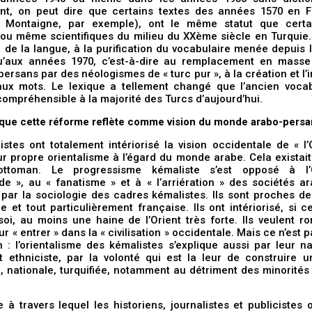
ant, on peut dire que certains textes des années 1570 en F
 Montaigne, par exemple), ont le même statut que certa
s ou même scientifiques du milieu du XXème siècle en Turquie. 
 de la langue, à la purification du vocabulaire menée depuis
u’aux années 1970, c’est-à-dire au remplacement en mass
persans par des néologismes de « turc pur », à la création et l’
ux mots. Le lexique a tellement changé que l’ancien vocab
ompréhensible à la majorité des Turcs d’aujourd’hui.
 que cette réforme reflète comme vision du monde arabo-persa
stes ont totalement intériorisé la vision occidentale de « l’
ur propre orientalisme à l’égard du monde arabe. Cela existai
 ottoman. Le progressisme kémaliste s’est opposé à l’O
de », au « fanatisme » et à « l’arriération » des sociétés a
 par la sociologie des cadres kémalistes. Ils sont proches de
e et tout particulièrement française. Ils ont intériorisé, si c
oi, au moins une haine de l’Orient très forte. Ils veulent r
ur « entrer » dans la « civilisation » occidentale. Mais ce n’est 
n : l’orientalisme des kémalistes s’explique aussi par leur n
t ethniciste, par la volonté qui est la leur de construire u
nationale, turquifiée, notamment au détriment des minorités 
e à travers lequel les historiens, journalistes et publicistes o