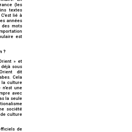
rance (les
ins textes
C’est lié à
 les années
e des mots
importation
ulaire est
n ?
Orient » et
t déjà sous
rient dit
rabes. Cela
 la culture
e n’est une
ompre avec
pas la seule
ationalisme
ne société
de culture
fficiels de