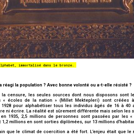
alphabet, immortalisé dans le bronze.
réagi la population ? Avec bonne volonté ou a-t-elle résisté ?
e la censure, les seules sources dont nous disposons sont l
es « écoles de la nation » (Millet Mektepleri) sont créées à
1928 pour alphabétiser tous les individus âgés de 16 à 40 
ire ni écrire. La réalité est sûrement différente mais selon les s
es en 1935, 2,5 millions de personnes sont passées par les «
t 1,2 millions en sont sorties diplômées, sur 13 millions d’habita
tain que le climat de coercition a été fort. L’enjeu était que l