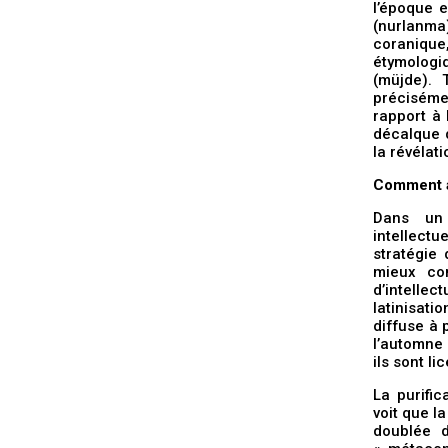
l’époque e
(nurlanma)
coranique,
étymologiq
(müjde). 
précisémen
rapport à 
décalque d
la révélat
Comment a
Dans un 
intellectu
stratégie
mieux co
d’intellec
latinisatio
diffuse à 
l’automne 
ils sont li
La purific
voit que l
doublée d