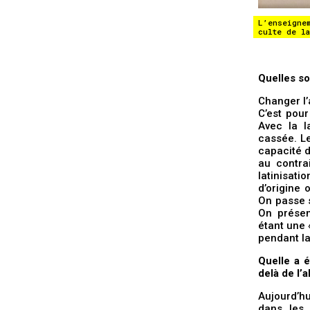
L’enseigne
culte de la
Quelles son
Changer l’
C’est pour
Avec la l
cassée. Le
capacité d
au contrai
latinisat
d’origine 
On passe s
On présen
étant une 
pendant l
Quelle a 
delà de l’
Aujourd’h
dans les