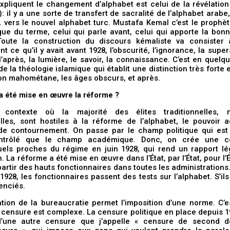
xpliquent le changement d’alphabet est celui de la révélation
: il y a une sorte de transfert de sacralité de l’alphabet arabe,
 vers le nouvel alphabet turc. Mustafa Kemal c’est le prophè
ue du terme, celui qui parle avant, celui qui apporte la bon
Toute la construction du discours kémaliste va consister
t ce qu’il y avait avant 1928, l’obscurité, l’ignorance, la supers
l’après, la lumière, le savoir, la connaissance. C’est en quelq
e la théologie islamique qui établit une distinction très forte 
ion mahométane, les âges obscurs, et après.
 été mise en œuvre la réforme ?
contexte où la majorité des élites traditionnelles, 
elles, sont hostiles à la réforme de l’alphabet, le pouvoir 
 de contournement. On passe par le champ politique qui es
ntrôlé que le champ académique. Donc, on crée une c
tuels proches du régime en juin 1928, qui rend un rapport lé
n. La réforme a été mise en œuvre dans l’État, par l’État, pour l’É
partir des hauts fonctionnaires dans toutes les administrations.
1928, les fonctionnaires passent des tests sur l’alphabet. S’il
cenciés.
ation de la bureaucratie permet l’imposition d’une norme. C’e
a censure est complexe. La censure politique en place depuis 1
’une autre censure que j’appelle « censure de second d