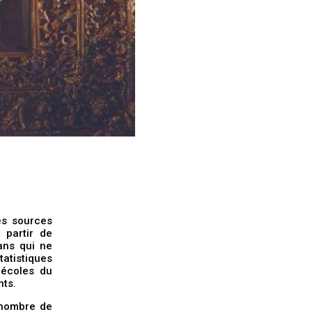
es sources
 partir de
ans qui ne
tatistiques
 écoles du
nts.
e nombre de