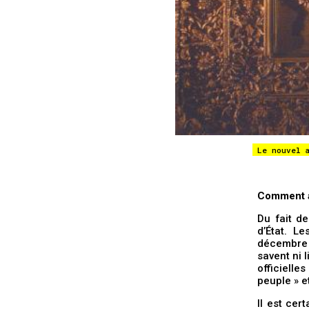
Le nouvel 
Comment a 
Du fait d
d’État. L
décembre 
savent ni l
officiell
peuple » e
Il est cer