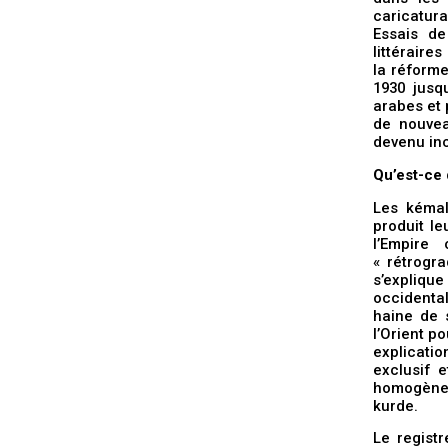
caricatur
Essais de
littéraire
la réforme
1930 jusq
arabes et 
de nouvea
devenu inc
Qu’est-ce
Les kémali
produit le
l’Empire
« rétrogra
s’explique
occidental
haine de s
l’Orient po
explicatio
exclusif e
homogène, 
kurde.
Le registr