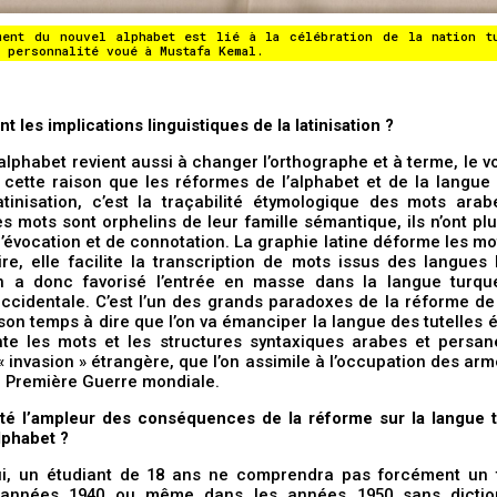
ment du nouvel alphabet est lié à la célébration de la nation t
 personnalité voué à Mustafa Kemal.
t les implications linguistiques de la latinisation ?
alphabet revient aussi à changer l’orthographe et à terme, le v
 cette raison que les réformes de l’alphabet et de la langue 
atinisation, c’est la traçabilité étymologique des mots arab
s mots sont orphelins de leur famille sémantique, ils n’ont p
’évocation et de connotation. La graphie latine déforme les mo
re, elle facilite la transcription de mots issus des langues 
ion a donc favorisé l’entrée en masse dans la langue turq
occidentale. C’est l’un des grands paradoxes de la réforme de
on temps à dire que l’on va émanciper la langue des tutelles 
te les mots et les structures syntaxiques arabes et pers
« invasion » étrangère, que l’on assimile à l’occupation des arm
a Première Guerre mondiale.
été l’ampleur des conséquences de la réforme sur la langue t
alphabet ?
ui, un étudiant de 18 ans ne comprendra pas forcément un t
 années 1940 ou même dans les années 1950 sans diction