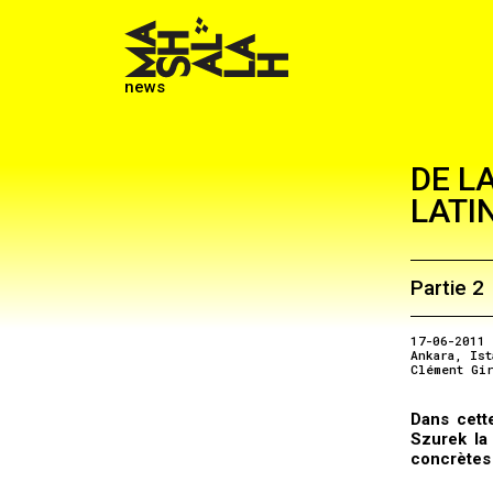
news
DE L
LATI
Partie 2
17-06-2011
Ankara
Ist
Clément Gi
Dans cett
Szurek la
concrètes 