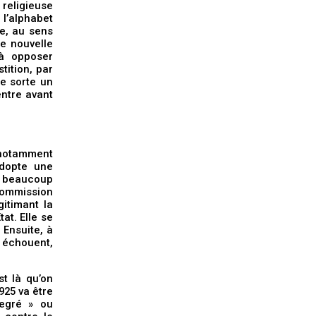
 religieuse
 l’alphabet
te, au sens
ne nouvelle
 à opposer
tition, par
ue sorte un
entre avant
notamment
adopte une
t beaucoup
ommission
gitimant la
tat. Elle se
 Ensuite, à
s échouent,
st là qu’on
925 va être
egré » ou